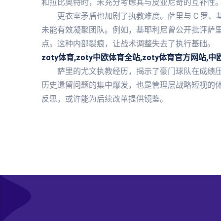
和拉比奥特时，未充分考虑其与皮亚尼奇的互补性。这
更衣室矛盾也加剧了执教难度。萨里与 C 罗、
未能有效凝聚团队。例如，基耶利尼曾公开批评萨里
点。这种内部裂痕，让战术调整失去了执行基础。
zoty体育,zoty中欧体育全站,zoty体育官方网站,中欧
萨里的尤文执教经历，揭示了豪门球队在成绩
历史遗留问题的集中爆发，也是管理层战略短视的
反思，或许能为后续改革提供镜鉴。