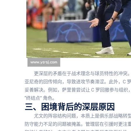
更深层的矛盾在于战术理念与球员特性的冲突
亚尼奇的回传倾向，导致进攻节奏滞涩。此外，C 
妥善解决。例如，萨里曾尝试让 C 罗回撤参与组
“终结点” 角色。
三、困境背后的深层原因
尤文的阵容结构问题，本质上是俱乐部战略转型
防守能力不足的问题被掩盖。管理层在引援时更注重