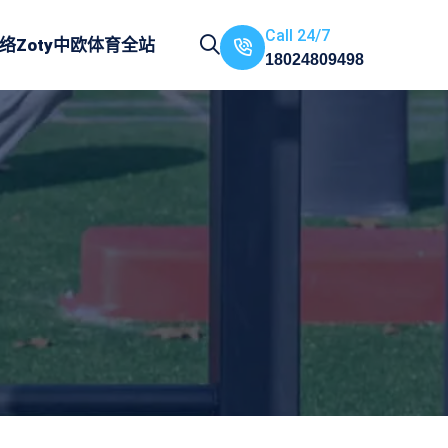
Call 24/7
络
Zoty中欧体育全站
18024809498