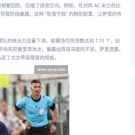
频繁回防，压缩了进攻空间。例如，在对阵 AC 米兰的比
导致防线暴露。这种 “攻强守弱” 的畸形配置，让萨里的传
但球队的统治力显著下滑。联赛场均失球数达到 1.13 个，创
因中场失控被里昂淘汰，暴露出阵容深度的不足。萨里透露，
凸显了尤文阵容厚度的短板。