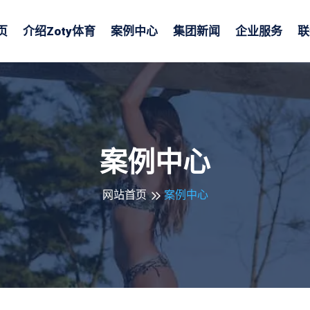
页
介绍
Zoty体育
案例中心
集团新闻
企业服务
联
案例中心
网站首页
案例中心