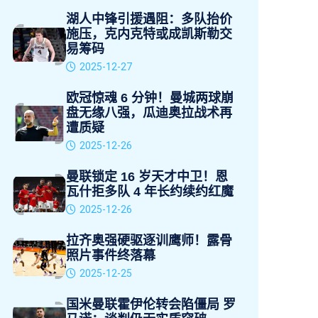
湖人中锋引援遇阻：多队抬价
施压，克内克特或成凯斯勒交
易筹码
2025-12-27
欧冠惊魂 6 分钟！曼城两球崩
盘无缘八强，瓜迪奥拉战术再
遭质疑
2025-12-26
曼联锁定 16 岁天才中卫！恩
瓦什拒多队 4 年长约续约红魔
2025-12-26
拉齐奥强硬驱逐训鹰师！露骨
照片事件终落幕
2025-12-25
国米曼联霍伊伦转会陷僵局 罗