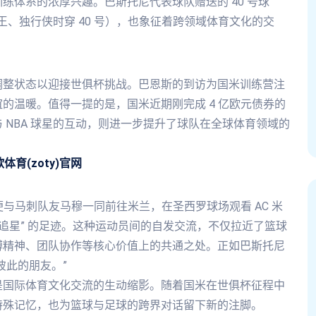
练体系的浓厚兴趣。巴斯托尼代表球队赠送的 40 号球
王、独行侠时穿 40 号），也象征着跨领域体育文化的交
调整状态以迎接世俱杯挑战。巴恩斯的到访为国米训练营注
的温暖。值得一提的是，国米近期刚完成 4 亿欧元债券的
 NBA 球星的互动，则进一步提升了球队在全球体育领域的
体育(zoty)官网
便与马刺队友马穆一同前往米兰，在圣西罗球场观看 AC 米
追星” 的足迹。这种运动员间的自发交流，不仅拉近了篮球
搏精神、团队协作等核心价值上的共通之处。正如巴斯托尼
彼此的朋友。”
是国际体育文化交流的生动缩影。随着国米在世俱杯征程中
特殊记忆，也为篮球与足球的跨界对话留下新的注脚。