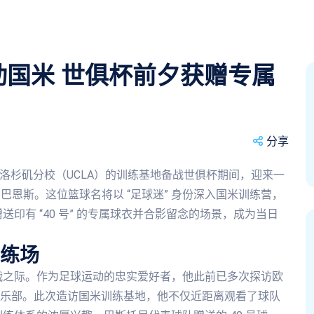
国米 世俱杯前夕获赠专属
分享
大学洛杉矶分校（UCLA）的训练基地备战世俱杯期间，迎来一
- 巴恩斯。这位篮球名将以 “足球迷” 身份深入国米训练营，
印有 “40 号” 的专属球衣并合影留念的场景，成为当日
练场
战之际。作为足球运动的忠实爱好者，他此前已多次探访欧
等俱乐部。此次造访国米训练基地，他不仅近距离观看了球队