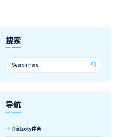
搜索
导航
介绍
zoty体育