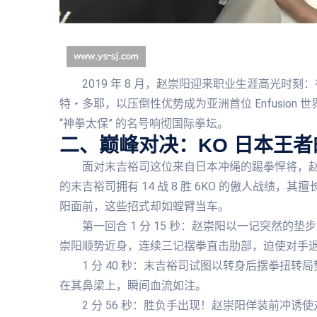
2019 年 8 月，赵崇阳迎来职业生涯高光时刻：在
特・多耶，以压倒性优势成为亚洲首位 Enfusio
“神拳太保” 的名号响彻国际拳坛。
二、巅峰对决：KO 日本王
面对末吉裕司这位来自日本冲绳的踢拳悍将，赵
的末吉裕司拥有 14 战 8 胜 6KO 的傲人战绩
阳面前，这些招式却如螳臂当车。
第一回合 1 分 15 秒：赵崇阳以一记突然
崇阳顺势近身，连续三记摆拳直击肋部，迫使对手
1 分 40 秒：末吉裕司试图以转身后摆拳扭
在其鼻梁上，瞬间血流如注。
2 分 56 秒：胜负手出现！赵崇阳佯装前冲