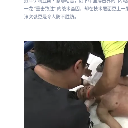
冠军伊利亚斯・恩那哈吉，创下中国搏击界的 “闪电
一龙 “重击致胜” 的战术基因，却在技术层面更上一
法突袭更是令人防不胜防。