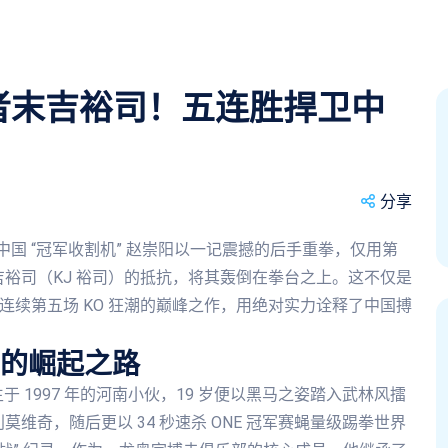
王者末吉裕司！五连胜捍卫中
分享
台上，中国 “冠军收割机” 赵崇阳以一记震撼的后手重拳，仅用第
王者末吉裕司（KJ 裕司）的抵抗，将其轰倒在拳台之上。这不仅是
月起连续第五场 KO 狂潮的巅峰之作，用绝对实力诠释了中国搏
的崛起之路
 1997 年的河南小伙，19 岁便以黑马之姿踏入武林风擂
莫维奇，随后更以 34 秒速杀 ONE 冠军赛蝇量级踢拳世界