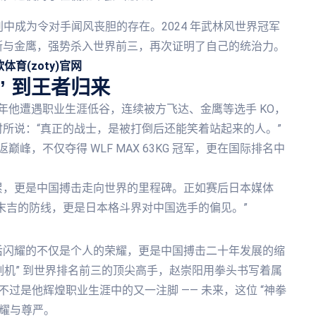
 级别中成为令对手闻风丧胆的存在。2024 年武林风世界冠军
斯与金鹰，强势杀入世界前三，再次证明了自己的统治力。
体育(zoty)官网
” 到王者归来
 年他遭遇职业生涯低谷，连续被方飞达、金鹰等选手 KO，
所说：“真正的战士，是被打倒后还能笑着站起来的人。”
峰，不仅夺得 WLF MAX 63KG 冠军，更在国际排名中
累，更是中国搏击走向世界的里程碑。正如赛后日本媒体
末吉的防线，更是日本格斗界对中国选手的偏见。”
后闪耀的不仅是个人的荣耀，更是中国搏击二十年发展的缩
收割机” 到世界排名前三的顶尖高手，赵崇阳用拳头书写着属
过是他辉煌职业生涯中的又一注脚 —— 未来，这位 “神拳
荣耀与尊严。