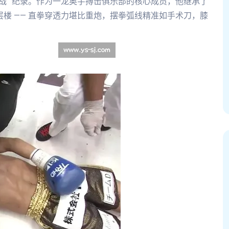
战” 纪录。作为一龙奥宇搏击俱乐部的核心成员，他继承了
层楼 —— 直拳穿透力堪比重炮，摆拳弧线精准如手术刀，膝