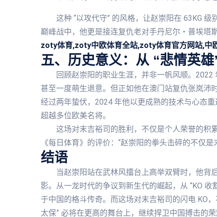
这种 “以攻代守” 的风格，让赵崇阳在 63KG
巅峰战中，他更是接连复仇老对手丹尼尔・普埃塔
zoty体育,zoty中欧体育全站,zoty体育官方网站,中欧
五、历史意义：从 “悲情英雄
回顾赵崇阳的职业生涯，并非一帆风顺。2022
甚至一度萌生退意。但正如他在澳门站复仇张岚沛时
经过两年蛰伏，2024 年他以更成熟的技术与心态重返巅
超越多位欧美名将。
这场对末吉裕司的胜利，不仅是个人荣誉的积
《每日体育》的评价：“赵崇阳的拳头击碎的不仅是
结语
当赵崇阳站在武林风擂台上高举双臂时，他背
影。从一龙时代的争议到新生代的崛起，从 “KO 
于中国的格斗传奇。而这场对末吉裕司的闪电 KO，不
太保” 必将在更高的舞台上，继续捍卫中国搏击的