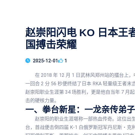
赵崇阳闪电 KO 日本
国搏击荣耀
2025-12-01
1
在 2018 年 12 月 1 日武林风郑州站的擂
一回合 2 分 56 秒便终结了日本 RKA 轻量级
赵崇阳职业生涯第 34 场胜利，更是他自当年 7 
击的硬核力量。
一、拳台新星：一龙亲传弟子
赵崇阳的职业生涯堪称一部热血传奇。这位出生于
台，首战便击倒四届 K-1 白俄罗斯冠军丹尼斯・克利