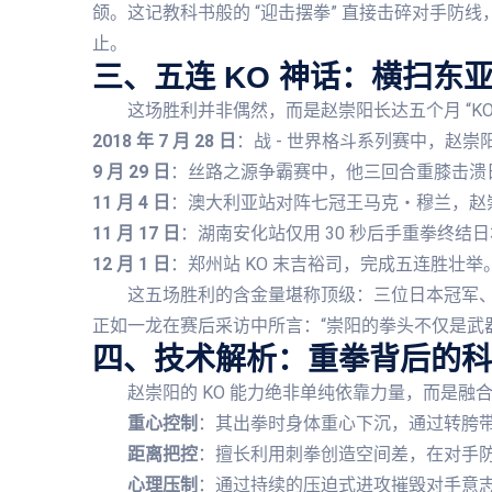
颌。这记教科书般的 “迎击摆拳” 直接击碎对手防
止。
三、五连 KO 神话：横扫东
这场胜利并非偶然，而是赵崇阳长达五个月 “KO
2018 年 7 月 28 日
：战 - 世界格斗系列赛中，赵崇
9 月 29 日
：丝路之源争霸赛中，他三回合重膝击溃日
11 月 4 日
：澳大利亚站对阵七冠王马克・穆兰，赵
11 月 17 日
：湖南安化站仅用 30 秒后手重拳终结日
12 月 1 日
：郑州站 KO 末吉裕司，完成五连胜壮举
这五场胜利的含金量堪称顶级：三位日本冠军、
正如一龙在赛后采访中所言：“崇阳的拳头不仅是武
四、技术解析：重拳背后的科
赵崇阳的 KO 能力绝非单纯依靠力量，而是融合
重心控制
：其出拳时身体重心下沉，通过转胯
距离把控
：擅长利用刺拳创造空间差，在对手
心理压制
：通过持续的压迫式进攻摧毁对手意