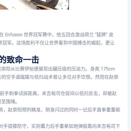
 Enfusion 世界冠军赛中，他五回合激战荷兰 “猛狮” 皮
n 世界冠军。这场胜利不仅让世界看到中国搏击的崛起，更让
者的致命一击
崇阳从比赛伊始便展现出碾压级的压迫力。身高 175cm
，其擅长的空手道蹴踢与低扫战术曾让多位对手饮恨。然而在赵崇
的垫步前手刺拳试探距离，末吉裕司仓促间以低扫反击，却被赵
退至围绳。
转局势，赵崇阳预判精准，侧身闪过的同时一记后手直拳重重砸
诱使对手提膝防守，实则蓄力后手重拳如炮弹般轰向末吉裕司下