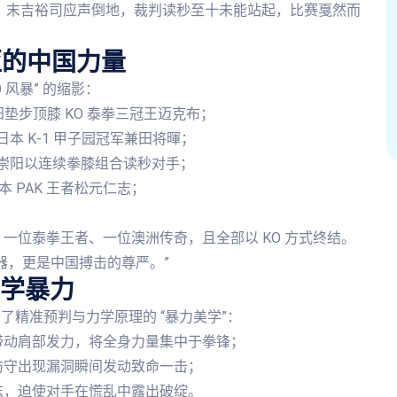
线，末吉裕司应声倒地，裁判读秒至十未能站起，比赛戛然而
亚的中国力量
 风暴” 的缩影：
阳垫步顶膝 KO 泰拳三冠王迈克布；
本 K-1 甲子园冠军兼田将暉；
崇阳以连续拳膝组合读秒对手；
本 PAK 王者松元仁志；
。
一位泰拳王者、一位澳洲传奇，且全部以 KO 方式终结。
器，更是中国搏击的尊严。”
学暴力
了精准预判与力学原理的 “暴力美学”：
带动肩部发力，将全身力量集中于拳锋；
防守出现漏洞瞬间发动致命一击；
志，迫使对手在慌乱中露出破绽。