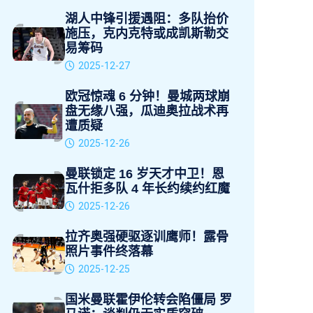
湖人中锋引援遇阻：多队抬价
施压，克内克特或成凯斯勒交
易筹码
2025-12-27
欧冠惊魂 6 分钟！曼城两球崩
盘无缘八强，瓜迪奥拉战术再
遭质疑
2025-12-26
曼联锁定 16 岁天才中卫！恩
瓦什拒多队 4 年长约续约红魔
2025-12-26
拉齐奥强硬驱逐训鹰师！露骨
照片事件终落幕
2025-12-25
国米曼联霍伊伦转会陷僵局 罗